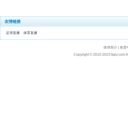
友情链接
足球直播
体育直播
体球简介
|
免责
Copyright © 2010-2023 tiqiu.c