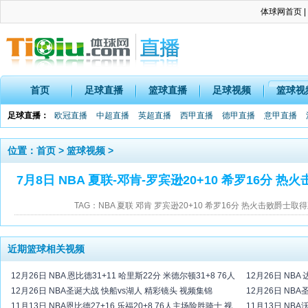
体球网首页
首页
足球直播
篮球直播
足球视频
篮球视
足球直播：
欧冠直播
中超直播
英超直播
西甲直播
德甲直播
意甲直播
位置：
首页
>
篮球视频
>
7月8日 NBA 夏联-邓肯-罗宾逊20+10 希罗16分
TAG：
NBA
夏联
邓肯
罗宾逊20+10
希罗16分
热火击败爵士取得
近期篮球相关视频
12月26日 NBA 恩比德31+11 哈里斯22分 米德尔顿31+8 76人
12月26日 NBA 
轻取雄鹿 视频集锦
12月26日 NBA圣诞大战 快船vs湖人 精彩镜头 视频集锦
终结火箭4连胜 
12月26日 NB
11月13日 NBA恩比德27+16 乐福20+8 76人主场险胜骑士 视
11月13日 NB