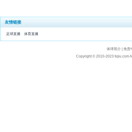
友情链接
足球直播
体育直播
体球简介
|
免责
Copyright © 2010-2023 tiqiu.c