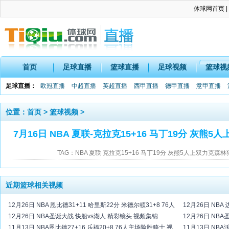
体球网首页
首页
足球直播
篮球直播
足球视频
篮球视
足球直播：
欧冠直播
中超直播
英超直播
西甲直播
德甲直播
意甲直播
位置：
首页
>
篮球视频
>
7月16日 NBA 夏联-克拉克15+16 马丁19分 灰
TAG：
NBA
夏联
克拉克15+16
马丁19分
灰熊5人上双力克森林
近期篮球相关视频
12月26日 NBA 恩比德31+11 哈里斯22分 米德尔顿31+8 76人
12月26日 NBA 
轻取雄鹿 视频集锦
12月26日 NBA圣诞大战 快船vs湖人 精彩镜头 视频集锦
终结火箭4连胜 
12月26日 NB
11月13日 NBA恩比德27+16 乐福20+8 76人主场险胜骑士 视
11月13日 NB