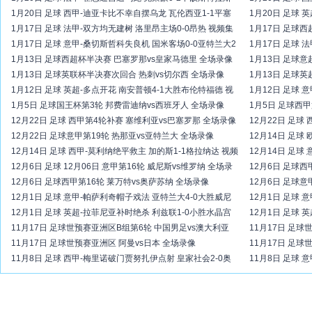
堡 视频集锦
1月20日 足球 西甲-迪亚卡比不幸自摆乌龙 瓦伦西亚1-1平塞
场0-2皇家社会
1月20日 足球 
维利亚 视频集锦
1月17日 足球 法甲-双方均无建树 洛里昂主场0-0昂热 视频集
奇逆转莱斯特 视
1月17日 足球
锦
1月17日 足球 意甲-桑切斯哲科失良机 国米客场0-0亚特兰大2
2-0毕巴夺冠 视
1月17日 足球 
分领跑 视频集锦
1月13日 足球西超杯半决赛 巴塞罗那vs皇家马德里 全场录像
马赛 视频集锦
1月13日 足球意
1月13日 足球英联杯半决赛次回合 热刺vs切尔西 全场录像
1月13日 足球英
1月12日 足球 英超-多点开花 南安普顿4-1大胜布伦特福德 视
1月12日 足球 
频集锦
1月5日 足球国王杯第3轮 邦费雷迪纳vs西班牙人 全场录像
亚 视频集锦
1月5日 足球西甲
12月22日 足球 西甲第4轮补赛 塞维利亚vs巴塞罗那 全场录像
12月22日 足球
12月22日 足球意甲第19轮 热那亚vs亚特兰大 全场录像
12月14日 足
12月14日 足球 西甲-莫利纳绝平救主 加的斯1-1格拉纳达 视频
斯，多特vs流浪
12月14日 足球
集锦
12月6日 足球 12月06日 意甲第16轮 威尼斯vs维罗纳 全场录
亚结束两连败 视
12月6日 足球西
像
12月6日 足球西甲第16轮 莱万特vs奥萨苏纳 全场录像
12月6日 足球意
12月1日 足球 意甲-帕萨利奇帽子戏法 亚特兰大4-0大胜威尼
12月1日 足球 
斯 视频集锦
12月1日 足球 英超-拉菲尼亚补时绝杀 利兹联1-0小胜水晶宫
萨勒尼塔纳 视频
12月1日 足球 
视频集锦
11月17日 足球世预赛亚洲区B组第6轮 中国男足vs澳大利亚
频集锦
11月17日 足球
全场录像
11月17日 足球世预赛亚洲区 阿曼vs日本 全场录像
11月17日 足球
11月8日 足球 西甲-梅里诺破门贾努扎伊点射 皇家社会2-0奥
11月8日 足球 
萨苏纳 视频集锦
兰1-1国际米兰 